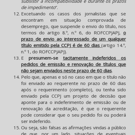
subsistir a incompatibilidade e durante os prazos
de impedimento
”.
Excetuando os casos dos jornalistas que se
encontram em situação comprovada de
desemprego, que suspende o envio do título, nos
termos do artigo 8.º, n.º 6, do ROFCCPJAPJ,
o
prazo de envio ao interessado de um qualquer
título emitido pela CCPJ é de 60 dias
(artigo 14.º,
n.º 1, do ROFCCPJAPJ).
E
presumem-se
tacitamente indeferidos os
pedidos de emissão e renovação de títulos que
não sejam enviados neste prazo de 60 dias
.
Pelo que, apenas e só no caso em que o título não
foi enviado ao requerente no prazo de 60 dias
após o requerimento (completo), ou tenha sido
enviado pela CCPJ um projeto de decisão que
aponte para o indeferimento de emissão ou de
renovação da acreditação, é que o requerente
pode considerar que o seu pedido foi ou poderá
ser indeferido.
Ou seja, são falsas as afirmações vindas a público
de que, por um lado, situações de eventuais