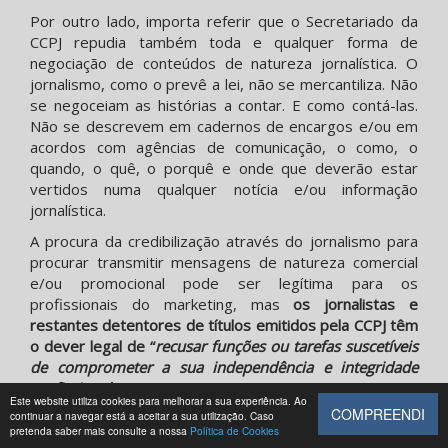
Por outro lado, importa referir que o Secretariado da
CCPJ repudia também toda e qualquer forma de
negociação de conteúdos de natureza jornalística. O
jornalismo, como o prevê a lei, não se mercantiliza. Não
se negoceiam as histórias a contar. E como contá-las.
Não se descrevem em cadernos de encargos e/ou em
acordos com agências de comunicação, o como, o
quando, o quê, o porquê e onde que deverão estar
vertidos numa qualquer notícia e/ou informação
jornalística.
A procura da credibilização através do jornalismo para
procurar transmitir mensagens de natureza comercial
e/ou promocional pode ser legítima para os
profissionais do marketing, mas
os jornalistas e
restantes detentores de títulos emitidos pela CCPJ têm
o dever legal de “
recusar funções ou tarefas suscetíveis
de comprometer a sua independência e integridade
profissional
” (artigo 14.º. n.º 1, alínea c) do Estatuto do
Este website utiliza cookies para melhorar a sua experiência. Ao
Jornalista).
COMPREENDI
continuar a navegar está a aceitar a sua utilização. Caso
pretenda saber mais consulte a nossa
Política de Cookies
Assim, recorda-se que o exercício da profissão de