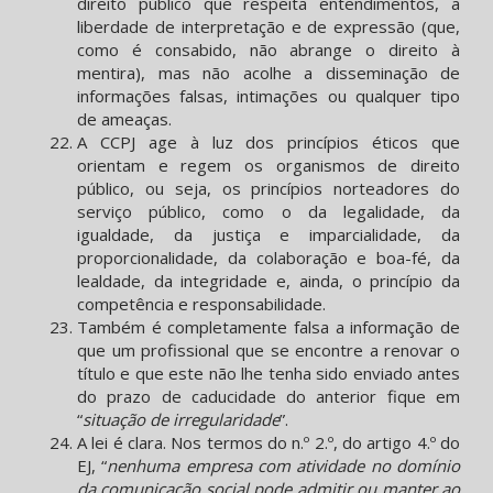
direito público que respeita entendimentos, a
liberdade de interpretação e de expressão (que,
como é consabido, não abrange o direito à
mentira), mas não acolhe a disseminação de
informações falsas, intimações ou qualquer tipo
de ameaças.
A CCPJ age à luz dos princípios éticos que
orientam e regem os organismos de direito
público, ou seja, os princípios norteadores do
serviço público, como o da legalidade, da
igualdade, da justiça e imparcialidade, da
proporcionalidade, da colaboração e boa-fé, da
lealdade, da integridade e, ainda, o princípio da
competência e responsabilidade.
Também é completamente falsa a informação de
que um profissional que se encontre a renovar o
título e que este não lhe tenha sido enviado antes
do prazo de caducidade do anterior fique em
“
situação de irregularidade
”.
A lei é clara. Nos termos do n.º 2.º, do artigo 4.º do
EJ, “
nenhuma empresa com atividade no domínio
da comunicação social pode admitir ou manter ao