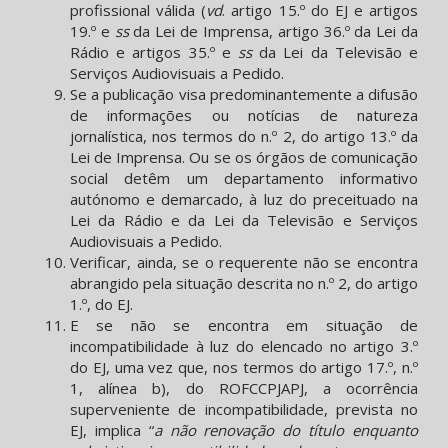
profissional válida (
vd
. artigo 15.º do EJ e artigos
19.º e
ss
da Lei de Imprensa, artigo 36.º da Lei da
Rádio e artigos 35.º e
ss
da Lei da Televisão e
Serviços Audiovisuais a Pedido.
Se a publicação visa predominantemente a difusão
de informações ou notícias de natureza
jornalística, nos termos do n.º 2, do artigo 13.º da
Lei de Imprensa. Ou se os órgãos de comunicação
social detêm um departamento informativo
autónomo e demarcado, à luz do preceituado na
Lei da Rádio e da Lei da Televisão e Serviços
Audiovisuais a Pedido.
Verificar, ainda, se o requerente não se encontra
abrangido pela situação descrita no n.º 2, do artigo
1.º, do EJ.
E se não se encontra em situação de
incompatibilidade à luz do elencado no artigo 3.º
do EJ, uma vez que, nos termos do artigo 17.º, n.º
1, alínea b), do ROFCCPJAPJ, a ocorrência
superveniente de incompatibilidade, prevista no
EJ, implica “
a não renovação do título enquanto