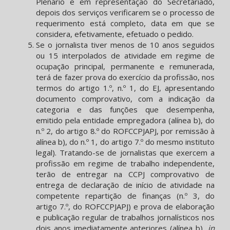
Plenário e em representação do Secretariado,
depois dos serviços verificarem se o processo de
requerimento está completo, data em que se
considera, efetivamente, efetuado o pedido.
Se o jornalista tiver menos de 10 anos seguidos
ou 15 interpolados de atividade em regime de
ocupação principal, permanente e remunerada,
terá de fazer prova do exercício da profissão, nos
termos do artigo 1.º, n.º 1, do EJ, apresentando
documento comprovativo, com a indicação da
categoria e das funções que desempenha,
emitido pela entidade empregadora (alínea b), do
n.º 2, do artigo 8.º do ROFCCPJAPJ, por remissão à
alínea b), do n.º 1, do artigo 7.º do mesmo instituto
legal). Tratando-se de jornalistas que exercem a
profissão em regime de trabalho independente,
terão de entregar na CCPJ comprovativo de
entrega de declaração de início de atividade na
competente repartição de finanças (n.º 3, do
artigo 7.º, do ROFCCPJAPJ) e prova de elaboração
e publicação regular de trabalhos jornalísticos nos
dois anos imediatamente anteriores (alínea b),
in