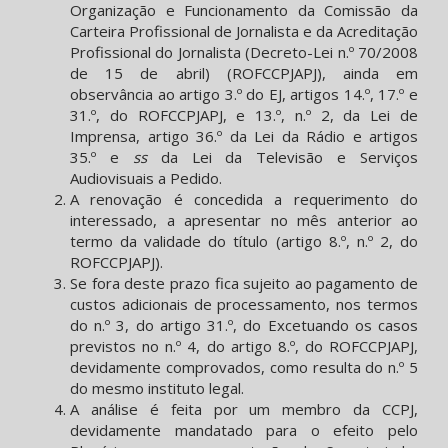
Organização e Funcionamento da Comissão da
Carteira Profissional de Jornalista e da Acreditação
Profissional do Jornalista (Decreto-Lei n.º 70/2008
de 15 de abril) (ROFCCPJAPJ), ainda em
observância ao artigo 3.º do EJ, artigos 14.º, 17.º e
31.º, do ROFCCPJAPJ, e 13.º, n.º 2, da Lei de
Imprensa, artigo 36.º da Lei da Rádio e artigos
35.º e
ss
da Lei da Televisão e Serviços
Audiovisuais a Pedido.
A renovação é concedida a requerimento do
interessado, a apresentar no mês anterior ao
termo da validade do título (artigo 8.º, n.º 2, do
ROFCCPJAPJ).
Se fora deste prazo fica sujeito ao pagamento de
custos adicionais de processamento, nos termos
do n.º 3, do artigo 31.º, do Excetuando os casos
previstos no n.º 4, do artigo 8.º, do ROFCCPJAPJ,
devidamente comprovados, como resulta do n.º 5
do mesmo instituto legal.
A análise é feita por um membro da CCPJ,
devidamente mandatado para o efeito pelo