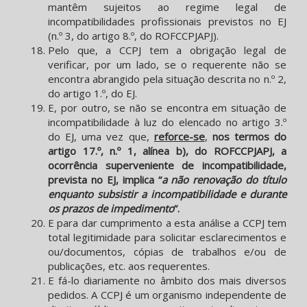
mantêm sujeitos ao regime legal de
incompatibilidades profissionais previstos no EJ
(n.º 3, do artigo 8.º, do ROFCCPJAPJ).
Pelo que, a CCPJ tem a obrigação legal de
verificar, por um lado, se o requerente não se
encontra abrangido pela situação descrita no n.º 2,
do artigo 1.º, do EJ.
E, por outro, se não se encontra em situação de
incompatibilidade à luz do elencado no artigo 3.º
do EJ, uma vez que,
reforce-se
,
nos termos
do
artigo 17.º, n.º 1, alínea b), do
ROFCCPJAPJ
, a
ocorrência superveniente de incompatibilidade,
prevista no EJ, implica “
a não renovação do título
enquanto subsistir a incompatibilidade e durante
os prazos de impedimento
”.
E para dar cumprimento a esta análise a CCPJ tem
total legitimidade para solicitar esclarecimentos e
ou/documentos, cópias de trabalhos e/ou de
publicações, etc. aos requerentes.
E fá-lo diariamente no âmbito dos mais diversos
pedidos. A CCPJ é um organismo independente de