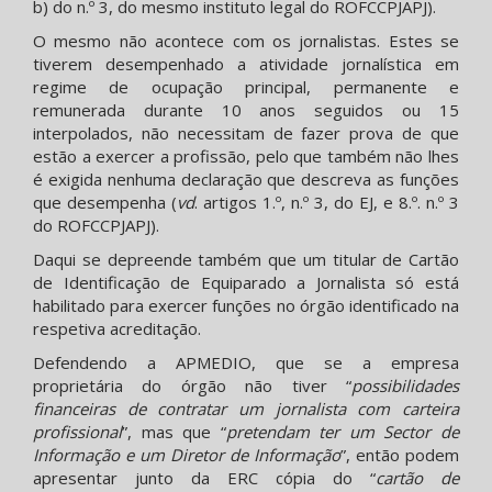
b) do n.º 3, do mesmo instituto legal do ROFCCPJAPJ).
O mesmo não acontece com os jornalistas. Estes se
tiverem desempenhado a atividade jornalística em
regime de ocupação principal, permanente e
remunerada durante 10 anos seguidos ou 15
interpolados, não necessitam de fazer prova de que
estão a exercer a profissão, pelo que também não lhes
é exigida nenhuma declaração que descreva as funções
que desempenha (
vd
. artigos 1.º, n.º 3, do EJ, e 8.º. n.º 3
do ROFCCPJAPJ).
Daqui se depreende também que um titular de Cartão
de Identificação de Equiparado a Jornalista só está
habilitado para exercer funções no órgão identificado na
respetiva acreditação.
Defendendo a APMEDIO, que se a empresa
proprietária do órgão não tiver “
possibilidades
financeiras de contratar um jornalista com carteira
profissional
”, mas que “
pretendam ter um Sector de
Informação e um Diretor de Informação
”, então podem
apresentar junto da ERC cópia do “
cartão de