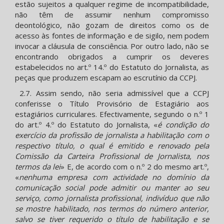
estão sujeitos a qualquer regime de incompatibilidade,
não têm de assumir nenhum compromisso
deontológico, não gozam de direitos como os de
acesso às fontes de informação e de sigilo, nem podem
invocar a cláusula de consciência. Por outro lado, não se
encontrando obrigados a cumprir os deveres
estabelecidos no art.º 14.º do Estatuto do Jornalista, as
peças que produzem escapam ao escrutínio da CCPJ.
2.7. Assim sendo, não seria admissível que a CCPJ
conferisse o Título Provisório de Estagiário aos
estagiários curriculares. Efectivamente, segundo o n.º 1
do art.º 4.º do Estatuto do Jornalista, «
é condição do
exercício da profissão de jornalista a habilitação com o
respectivo título, o qual é emitido e renovado pela
Comissão da Carteira Profissional de Jornalista, nos
termos da lei
» E, de acordo com o n.º 2 do mesmo art.º,
«
nenhuma empresa com actividade no domínio da
comunicação social pode admitir ou manter ao seu
serviço, como jornalista profissional, indivíduo que não
se mostre habilitado, nos termos do número anterior,
salvo se tiver requerido o título de habilitação e se