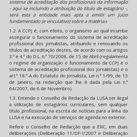
sistema de acreditação dos profissionais da informação
- aqui se incluindo a atribuição do título de estagiário -,
será esta a entidade mais apta a emitir um juízo
fundamentado (e vinculativo) sobre a matéria
.»
1.2. A CCPJ é, com efeito, o organismo ao qual incumbe
assegurar o funcionamento do sistema de acreditação
profissional dos jornalistas, atribuindo e renovando os
títulos de acreditação destes, de acordo com os artigos
3.º e 4.º do D.L. n.º 70/2008, de 15 de Abril (regulamenta
o regime de organização e funcionamento da CCPJ e o
sistema de acreditação profissional dos jornalistas) e o
art.º 18.º-A do Estatuto do Jornalista, Lei n.º 1/99, de 13
de Janeiro, na redacção que lhe é dada pela Lei n.º
64/2007, de 6 de Novembro).
1.3. Entende o Conselho de Redacção da LUSA ser ilegal
a utilização de estagiários curriculares, sem qualquer
título profissional, na escrita de notícias para a linha da
LUSA e na execução de serviços de agenda no exterior.
Refere o Conselho de Redacção que a ERC, em duas
deliberações (Deliberação 11/DF-I/2007 e Deliberação