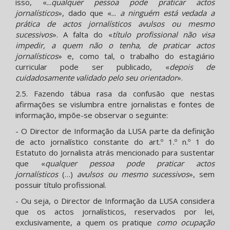
isso, «...
qualquer pessoa pode praticar actos
jornalísticos
», dado que «...
a ninguém está vedada a
prática de actos jornalísticos avulsos ou mesmo
sucessivos
». A falta do «
título profissional não visa
impedir, a quem não o tenha, de praticar actos
jornalísticos
» e, como tal, o trabalho do estagiário
curricular pode ser publicado, «
depois de
cuidadosamente validado pelo seu orientador
».
2.5. Fazendo tábua rasa da confusão que nestas
afirmações se vislumbra entre jornalistas e fontes de
informação, impõe-se observar o seguinte:
- O Director de Informação da LUSA parte da definição
de acto jornalístico constante do art.º 1.º n.º 1 do
Estatuto do Jornalista atrás mencionado para sustentar
que «
qualquer pessoa pode praticar actos
jornalísticos
(…)
avulsos ou mesmo sucessivos
», sem
possuir título profissional.
- Ou seja, o Director de Informação da LUSA considera
que os actos jornalísticos, reservados por lei,
exclusivamente, a quem os pratique
como ocupação