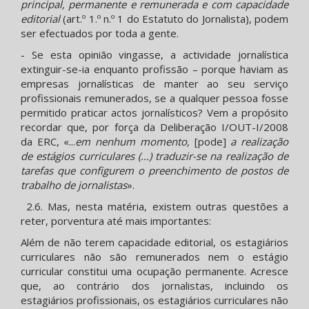
principal, permanente e remunerada e com capacidade
editorial
(art.º 1.º n.º 1 do Estatuto do Jornalista), podem
ser efectuados por toda a gente.
- Se esta opinião vingasse, a actividade jornalística
extinguir-se-ia enquanto profissão – porque haviam as
empresas jornalísticas de manter ao seu serviço
profissionais remunerados, se a qualquer pessoa fosse
permitido praticar actos jornalísticos? Vem a propósito
recordar que, por força da Deliberação I/OUT-I/2008
da ERC, «...
em nenhum momento,
[pode]
a realização
de estágios curriculares (...) traduzir-se na realização de
tarefas que configurem o preenchimento de postos de
trabalho de jornalistas
».
2.6. Mas, nesta matéria, existem outras questões a
reter, porventura até mais importantes:
Além de não terem capacidade editorial, os estagiários
curriculares não são remunerados nem o estágio
curricular constitui uma ocupação permanente. Acresce
que, ao contrário dos jornalistas, incluindo os
estagiários profissionais, os estagiários curriculares não