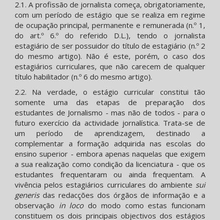
2.1. A profissão de jornalista começa, obrigatoriamente,
com um período de estágio que se realiza em regime
de ocupação principal, permanente e remunerada (n.º 1,
do art.º 6.º do referido D.L.), tendo o jornalista
estagiário de ser possuidor do título de estagiário (n.º 2
do mesmo artigo). Não é este, porém, o caso dos
estagiários curriculares, que não carecem de qualquer
título habilitador (n.º 6 do mesmo artigo).
2.2. Na verdade, o estágio curricular constitui tão
somente uma das etapas de preparação dos
estudantes de Jornalismo - mas não de todos - para o
futuro exercício da actividade jornalística. Trata-se de
um período de aprendizagem, destinado a
complementar a formação adquirida nas escolas do
ensino superior - embora apenas naquelas que exigem
a sua realização como condição da licenciatura - que os
estudantes frequentaram ou ainda frequentam. A
vivência pelos estagiários curriculares do ambiente
sui
generis
das redacções dos órgãos de informação e a
observação
in loco
do modo como estas funcionam
constituem os dois principais objectivos dos estágios