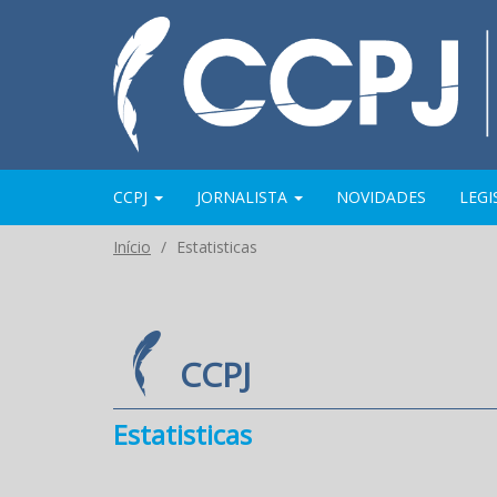
CCPJ
JORNALISTA
NOVIDADES
LEG
Início
Estatisticas
CCPJ
Estatisticas