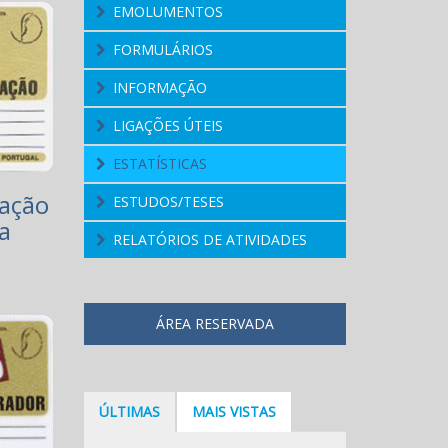
EMOLUMENTOS
FORMULÁRIOS
INFORMAÇÃO
LIGAÇÕES ÚTEIS
ESTATÍSTICAS
cação
ESTUDOS/TESES
a
RELATÓRIOS DE ATIVIDADES
ÁREA RESERVADA
ÚLTIMAS
MAIS VISTAS