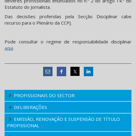
deveres profissionais enunciados no n.º 2 do artigo 14.º do
Estatuto do Jornalista.
Das decisões proferidas pela Secção Disciplinar cabe
recurso para o Plenário da CCPJ.
Pode consultar o regime de responsabilidade disciplinar
aqui
.
PROFISSIONAIS DO SECTOR
DELIBERAÇÕES
EMISSÃO, RENOVAÇÃO E SUSPENSÃO DE TÍTULO
PROFISSIONAL