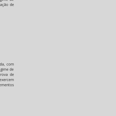
ração de
ada, com
egime de
prova de
 exercem
lementos