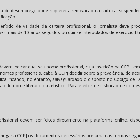
da de desemprego pode requerer a renovação da carteira, suspende
ificação.
íodo de validade da carteira profissional, o jornalista deve pro
iver mais de 10 anos seguidos ou quinze interpolados de exercício ti
 devem indicar qual seu nome profissional, cuja inscrição na CCPJ tem
nomes profissionais, cabe à CCPJ decidir sobre a prevalência, de ac
blica, ficando, no entanto, salvaguardado o disposto no Código de D
o de nome literário ou artístico. Para efeitos de distinção de nome
issional devem ser feitos diretamente na plataforma online, dispo
r chegar à CCPJ os documentos necessários por uma das formas segui