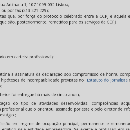
ua Artilharia 1, 107 1099-052 Lisboa;
t ou por fax (213 221 229);
stas que, por força do protocolo celebrado entre a CCPJ e aquela e
que são, posteriormente, remetidos para os serviços da CCPJ.
rio em carteira profissional):
tória a assinatura da declaração sob compromisso de honra, comp
hipóteses de incompatibilidade previstas no
Estatuto do Jornalista
e
;
terior foi entregue há mais de cinco anos);
ação do tipo de atividades desenvolvidas, competências adqu
a profissional que o orientou, assinado por este e pelo diretor de i
estágio ;
issão em regime de ocupação principal, permanente e remuner
 emitido pela entidade empregadora. Se exerce a profissão em r