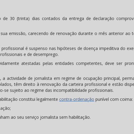
azo de 30 (trinta) dias contados da entrega de declaração comprov
da sua emissão, carecendo de renovação durante o mês anterior ao 
profissional é suspenso nas hipóteses de doença impeditiva do exer
profissionais e de desemprego.
evidamente atestadas pelas entidades competentes, deve ser pro
, a actividade de jornalista em regime de ocupação principal, perm
dos, têm direito à renovação da carteira profissional e estão dispe
o-se sujeito ao regime das incompatibilidade profissionais.
abilitação constitui legalmente
contra-ordenação
punível com coima:
tação;
ham ao seu serviço jornalista sem habilitação.