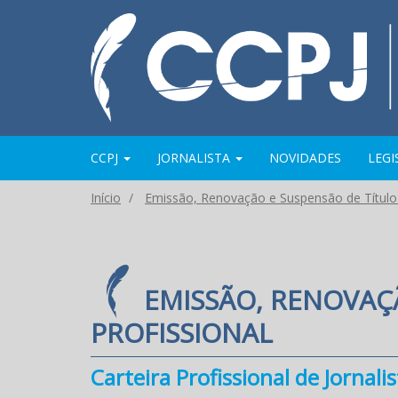
CCPJ
JORNALISTA
NOVIDADES
LEG
Início
Emissão, Renovação e Suspensão de Título 
EMISSÃO, RENOVAÇ
PROFISSIONAL
Carteira Profissional de Jornali