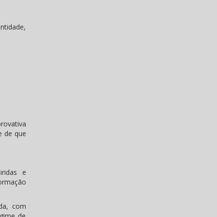
ntidade,
rovativa
 de que
iridas e
nformação
ada, com
egime de