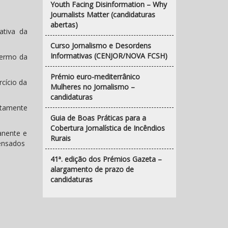
Youth Facing Disinformation – Why
Journalists Matter (candidaturas
abertas)
ativa da
Curso Jornalismo e Desordens
Informativas (CENJOR/NOVA FCSH)
termo da
Prémio euro-mediterrânico
cício da
Mulheres no Jornalismo –
candidaturas
ntamente
Guia de Boas Práticas para a
Cobertura Jornalística de Incêndios
anente e
Rurais
nsados ​​
41ª. edição dos Prémios Gazeta –
alargamento de prazo de
candidaturas