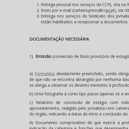
Entrega pessoal nos serviços da CCPJ, sita na R
Envio por e-mail (carteira.press@ccpj.pt), via ct
Entrega nos serviços do Sindicato dos Jornali
estão habilitados a recepcionar a documentos 
DOCUMENTAÇÃO NECESSÁRIA
1)
Emissão
(conversão de título provisório de estagiá
a)
Formulário
devidamente preenchido, sendo obriga
de que não se encontra abrangido por nenhuma das 
se obriga a observar os deveres inerentes à profissão
b) Uma fotografia a cores tipo passe (apenas se a an
c) Relatório de conclusão de estágio com indic
aproveitamento, redigido pelo jornalista com carteir
do órgão, indicando a datas de início e conclusão do 
d) Documento comprovativo de que exerce a prof
indicação da categoria e funções que desempenha,