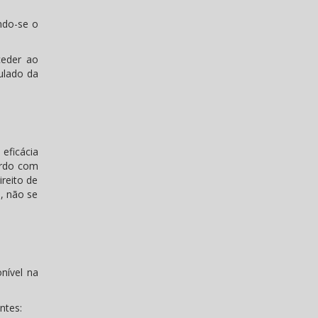
ndo-se o
ceder ao
tulado da
 eficácia
ordo com
ireito de
s, não se
nível na
ntes: