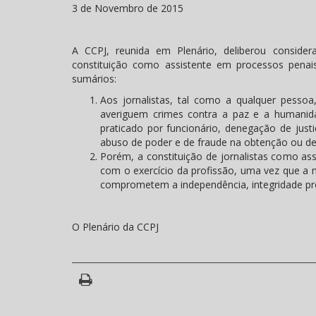
3 de Novembro de 2015
A CCPJ, reunida em Plenário, deliberou considera
constituição como assistente em processos penai
sumários:
Aos jornalistas, tal como a qualquer pessoa
averiguem crimes contra a paz e a humanida
praticado por funcionário, denegação de just
abuso de poder e de fraude na obtenção ou des
Porém, a constituição de jornalistas como as
com o exercício da profissão, uma vez que a n
comprometem a independência, integridade profi
O Plenário da CCPJ