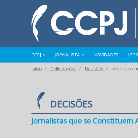
CCPJ
JORNALISTA
NOVIDADES
LEG
Início
Deliberações
Decisões
Jornalistas q
DECISÕES
Jornalistas que se Constituem A