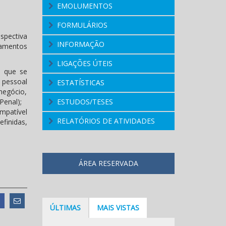
EMOLUMENTOS
FORMULÁRIOS
spectiva
INFORMAÇÃO
damentos
LIGAÇÕES ÚTEIS
m que se
 pessoal
ESTATÍSTICAS
negócio,
Penal);
ESTUDOS/TESES
mpatível
RELATÓRIOS DE ATIVIDADES
finidas,
ÁREA RESERVADA
ÚLTIMAS
MAIS VISTAS