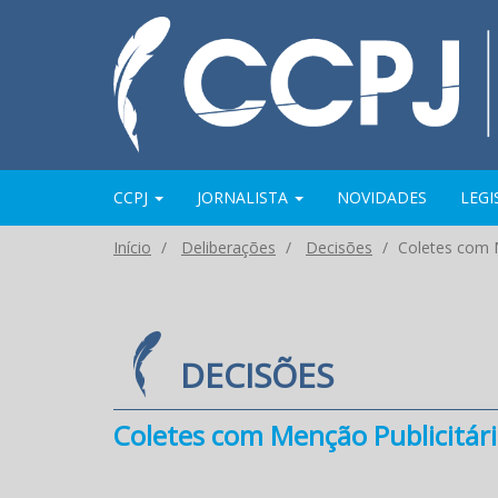
CCPJ
JORNALISTA
NOVIDADES
LEG
Início
Deliberações
Decisões
Coletes com M
DECISÕES
Coletes com Menção Publicitár