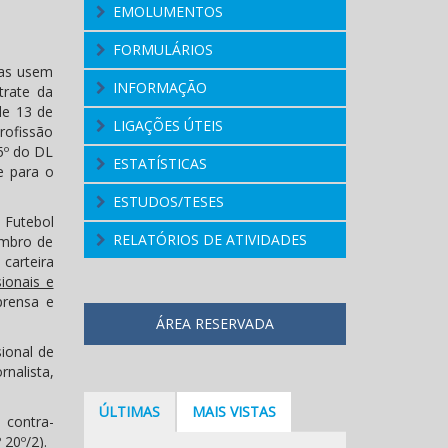
EMOLUMENTOS
FORMULÁRIOS
tas usem
INFORMAÇÃO
trate da
 de 13 de
LIGAÇÕES ÚTEIS
rofissão
5º do DL
ESTATÍSTICAS
te para o
ESTUDOS/TESES
 Futebol
RELATÓRIOS DE ATIVIDADES
embro de
carteira
sionais e
prensa e
ÁREA RESERVADA
ional de
rnalista,
ÚLTIMAS
MAIS VISTAS
 contra-
 20º/2).