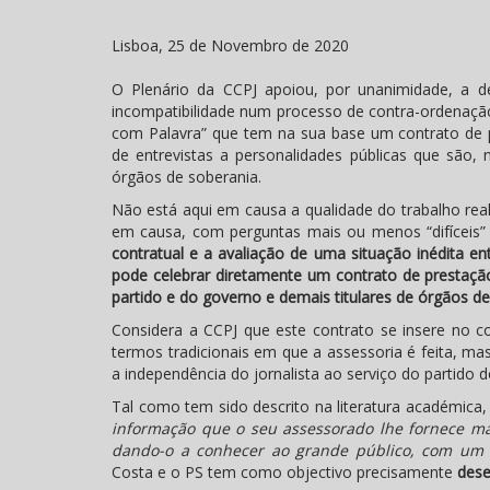
Lisboa, 25 de Novembro de 2020
O Plenário da CCPJ apoiou, por unanimidade, a de
incompatibilidade num processo de contra-ordenação, à
com Palavra” que tem na sua base um contrato de 
de entrevistas a personalidades públicas que são
órgãos de soberania.
Não está aqui em causa a qualidade do trabalho real
em causa, com perguntas mais ou menos “difíceis” 
contratual e a avaliação de uma situação inédita en
pode celebrar diretamente um contrato de prestação
partido e do governo e demais titulares de órgãos de
Considera a CCPJ que este contrato se insere no 
termos tradicionais em que a assessoria é feita, ma
a independência do jornalista ao serviço do partido d
Tal como tem sido descrito na literatura académica, 
informação que o seu assessorado lhe fornece ma
dando-o a conhecer ao grande público, com um
Costa e o PS tem como objectivo precisamente
dese