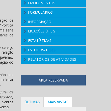
EMOLUMENTOS
FORMULÁRIOS
uação de
INFORMAÇÃO
“Política
ma série
LIGAÇÕES ÚTEIS
lares de
ESTATÍSTICAS
 serviço
ESTUDOS/TESES
 relação
 governo,
RELATÓRIOS DE ATIVIDADES
cação do
 não nos
 colocar
ÁREA RESERVADA
.
cular da
ssorado,
e Santos
ÚLTIMAS
MAIS VISTAS
verno.