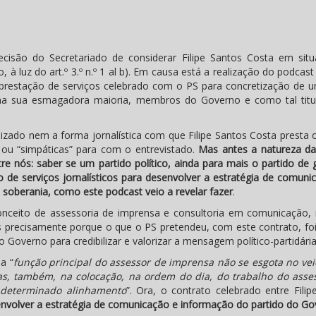
cisão do Secretariado de considerar Filipe Santos Costa em sit
 luz do art.º 3.º n.º 1 al b). Em causa está a realização do podcast 
prestação de serviços celebrado com o PS para concretização de u
, na sua esmagadora maioria, membros do Governo e como tal titu
izado nem a forma jornalística com que Filipe Santos Costa presta o
ou “simpáticas” para com o entrevistado.
Mas antes a natureza da
tre nós: saber se um partido político, ainda para mais o partido de
 de serviços jornalísticos para desenvolver a estratégia de comuni
 soberania, como este podcast veio a revelar fazer
.
conceito de assessoria de imprensa e consultoria em comunicação,
s precisamente porque o que o PS pretendeu, com este contrato, foi
o Governo para credibilizar e valorizar a mensagem político-partidária
a “
função principal do assessor de imprensa não se esgota no vei
s, também, na colocação, na ordem do dia, do trabalho do asse
 determinado alinhamento
”. Ora, o contrato celebrado entre Filip
nvolver a
estratégia de comunicação e informação do partido do Go