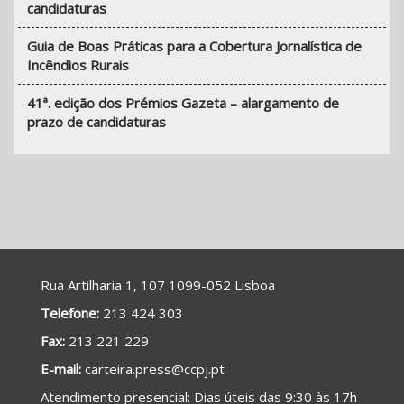
candidaturas
Guia de Boas Práticas para a Cobertura Jornalística de
Incêndios Rurais
41ª. edição dos Prémios Gazeta – alargamento de
prazo de candidaturas
Rua Artilharia 1, 107 1099-052 Lisboa
Telefone:
213 424 303
Fax:
213 221 229
E-mail:
carteira.press@ccpj.pt
A
tendimento presencial
: Dias úteis das 9:30 às 17h