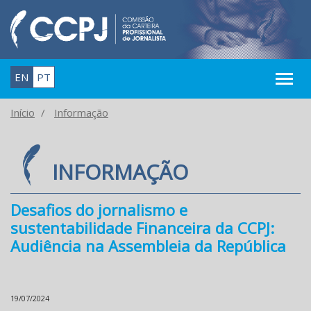
EN
PT
Início
Informação
INFORMAÇÃO
Desafios do jornalismo e
sustentabilidade Financeira da CCPJ:
Audiência na Assembleia da República
19/07/2024