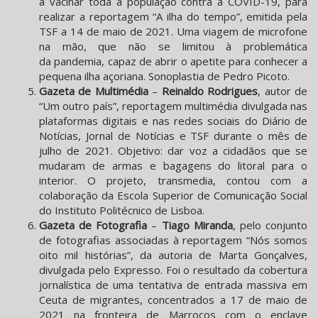
a vacinar toda a população contra a COVID-19, para
realizar a reportagem “A ilha do tempo”, emitida pela
TSF a 14 de maio de 2021. Uma viagem de microfone
na mão, que não se limitou à problemática
da pandemia, capaz de abrir o apetite para conhecer a
pequena ilha açoriana. Sonoplastia de Pedro Picoto.
Gazeta de Multimédia
–
Reinaldo Rodrigues
, autor de
“Um outro país”, reportagem multimédia divulgada nas
plataformas digitais e nas redes sociais do Diário de
Notícias, Jornal de Notícias e TSF durante o mês de
julho de 2021. Objetivo: dar voz a cidadãos que se
mudaram de armas e bagagens do litoral para o
interior. O projeto, transmedia, contou com a
colaboração da Escola Superior de Comunicação Social
do Instituto Politécnico de Lisboa.
Gazeta de Fotografia
–
Tiago Miranda
, pelo conjunto
de fotografias associadas à reportagem “Nós somos
oito mil histórias”, da autoria de Marta Gonçalves,
divulgada pelo Expresso. Foi o resultado da cobertura
jornalística de uma tentativa de entrada massiva em
Ceuta de migrantes, concentrados a 17 de maio de
2021 na fronteira de Marrocos com o enclave