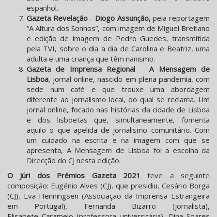
espanhol.
Gazeta Revelação
-
Diogo Assunção,
pela reportagem
“A Altura dos Sonhos”, com imagem de Miguel Bretiano
e edição de imagem de Pedro Guedes, transmitida
pela TVI, sobre o dia a dia de Carolina e Beatriz, uma
adulta e uma criança que têm nanismo.
Gazeta de Imprensa Regional
–
A Mensagem de
Lisboa
, jornal online, nascido em plena pandemia, com
sede num café e que trouxe uma abordagem
diferente ao jornalismo local, do qual se reclama. Um
jornal online, focado nas histórias da cidade de Lisboa
e dos lisboetas que, simultaneamente, fomenta
aquilo o que apelida de jornalismo comunitário. Com
um cuidado na escrita e na imagem com que se
apresenta, A Mensagem de Lisboa foi a escolha da
Direcção do CJ nesta edição.
O Júri dos Prémios Gazeta 2021
teve a seguinte
composição: Eugénio Alves (CJ), que presidiu, Cesário Borga
(CJ), Eva Henningsen (Associação da Imprensa Estrangeira
em Portugal), Fernanda Bizarro (jornalista),
Elisabete Caramelo (professora universitária), Dina Soares