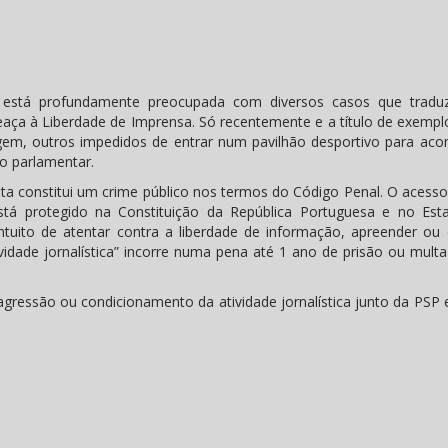
sta está profundamente preocupada com diversos casos que tra
ça à Liberdade de Imprensa. Só recentemente e a título de exempl
agem, outros impedidos de entrar num pavilhão desportivo para ac
o parlamentar.
a constitui um crime público nos termos do Código Penal. O acesso 
está protegido na Constituição da República Portuguesa e no Est
tuito de atentar contra a liberdade de informação, apreender ou d
ividade jornalística” incorre numa pena até 1 ano de prisão ou mult
gressão ou condicionamento da atividade jornalística junto da PSP 