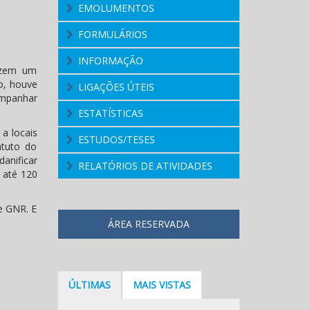
EMOLUMENTOS
FORMULÁRIOS
INFORMAÇÃO
duzem um
o, houve
LIGAÇÕES ÚTEIS
ompanhar
ESTATÍSTICAS
a locais
ESTUDOS/TESES
atuto do
anificar
RELATÓRIOS DE ATIVIDADES
a até 120
e GNR. E
ÁREA RESERVADA
ÚLTIMAS
MAIS VISTAS