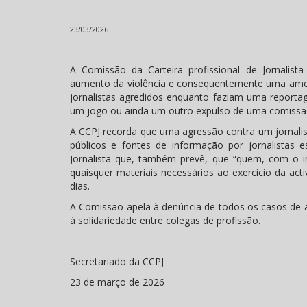
23/03/2026
A Comissão da Carteira profissional de Jornali
aumento da violência e consequentemente uma amea
jornalistas agredidos enquanto faziam uma report
um jogo ou ainda um outro expulso de uma comissã
A CCPJ recorda que uma agressão contra um jornalist
públicos e fontes de informação por jornalistas 
Jornalista que, também prevê, que “quem, com o in
quaisquer materiais necessários ao exercício da act
dias.
A Comissão apela à denúncia de todos os casos de a
à solidariedade entre colegas de profissão.
Secretariado da CCPJ
23 de março de 2026