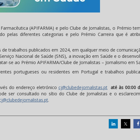
Farmacêutica (APIFARMA) e pelo Clube de Jornalistas, o Prémio tem
ído pelas diferentes categorias e pelo Prémio Carreira que é atrib
ores de trabalhos publicados em 2024, em qualquer meio de comunicaç
 Serviço Nacional de Saúde (SNS), a inovação em Saúde e o desenvo
atar-se ao Prémio APIFARMA/Clube de Jornalistas – Jornalismo em S
rentes portugueses ou residentes em Portugal e trabalhos publi
avés do endereço eletrónico
cj@clubedejornalistas.pt
até às 00:00 d
de ser consultado no sítio do Clube de Jornalistas e o esclareci
cj@clubedejornalistas.pt
.