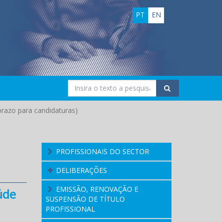
PT
EN
razo para candidaturas)
PROFISSIONAIS DO SECTOR
DELIBERAÇÕES
EMISSÃO, RENOVAÇÃO E
úde
SUSPENSÃO DE TÍTULO
PROFISSIONAL