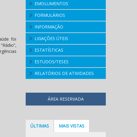
EMOLUMENTOS
FORMULÁRIOS
INFORMAÇÃO
LIGAÇÕES ÚTEIS
aúde foi
“Rádio”,
ESTATÍSTICAS
Urgências
ESTUDOS/TESES
RELATÓRIOS DE ATIVIDADES
ÁREA RESERVADA
ÚLTIMAS
MAIS VISTAS