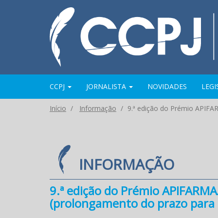
CCPJ
JORNALISTA
NOVIDADES
LEG
Início
Informação
9.ª edição do Prémio APIFAR
INFORMAÇÃO
9.ª edição do Prémio APIFARMA/
(prolongamento do prazo para 