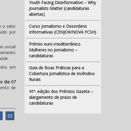
Youth Facing Disinformation – Why
Journalists Matter (candidaturas
abertas)
 o valor
Curso Jornalismo e Desordens
uído por
Informativas (CENJOR/NOVA FCSH)
Prémio euro-mediterrânico
ão social
Mulheres no Jornalismo –
lvimento
candidaturas
aúde.
cados em
Guia de Boas Práticas para a
Cobertura Jornalística de Incêndios
Rurais
o dia 07
mento de
41ª. edição dos Prémios Gazeta –
alargamento de prazo de
candidaturas