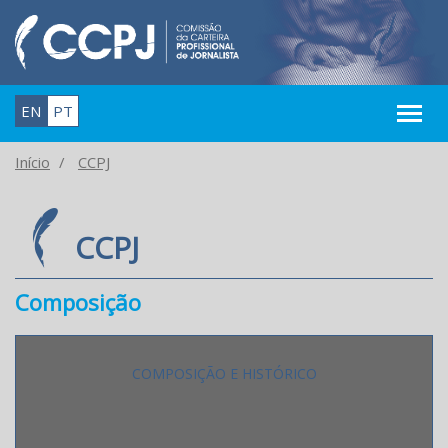
EN
PT
Início
CCPJ
CCPJ
Composição
COMPOSIÇÃO E HISTÓRICO