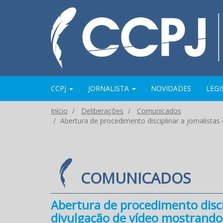
CCPJ
JORNALISTA
NOVIDADES
LEG
Início
Deliberações
Comunicados
Abertura de procedimento disciplinar a jornalist
COMUNICADOS
Abertura de procedimento disci
divulgação de vídeo mostrando