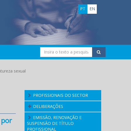
PT
EN
atureza sexual
PROFISSIONAIS DO SECTOR
DELIBERAÇÕES
EMISSÃO, RENOVAÇÃO E
 por
SUSPENSÃO DE TÍTULO
PROFISSIONAL